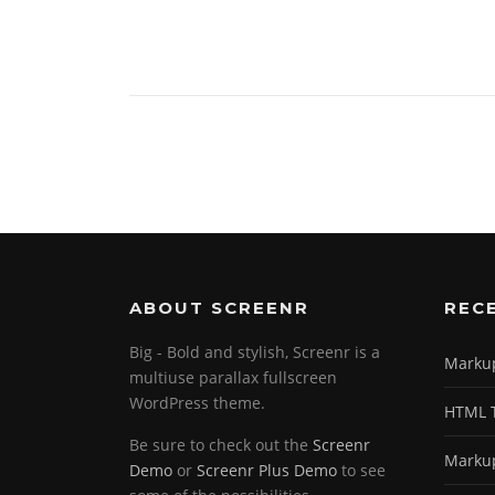
ABOUT SCREENR
REC
Big - Bold and stylish, Screenr is a
Markup
multiuse parallax fullscreen
WordPress theme.
HTML T
Be sure to check out the
Screenr
Markup
Demo
or
Screenr Plus Demo
to see